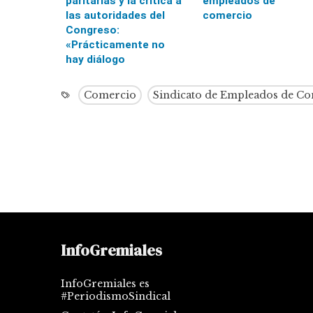
paritarias y la crítica a
empleados de
las autoridades del
comercio
Congreso:
«Prácticamente no
hay diálogo
Comercio
Sindicato de Empleados de C
InfoGremiales
InfoGremiales es
#PeriodismoSindical