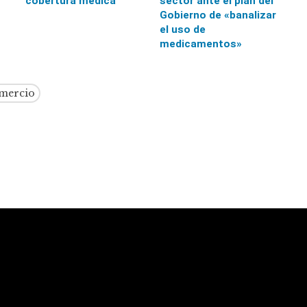
cobertura médica
sector ante el plan del
Gobierno de «banalizar
el uso de
medicamentos»
omercio