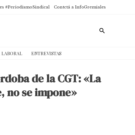
es #PeriodismoSindical
Contctá a InfoGremiales
A LABORAL
ENTREVISTAS
órdoba de la CGT: «La
, no se impone»