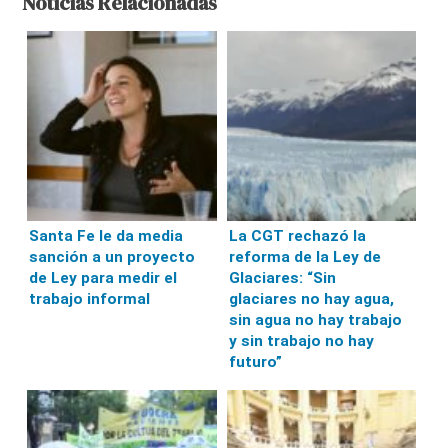
Noticias Relacionadas
Santa Fe le da media
La CGT rechazó la
sanción a un proyecto
reforma de la Ley de
de Ley para medir el
Glaciares: “Sin
trabajo informal
glaciares no hay agua,
sin agua no hay trabajo
y sin trabajo no hay
futuro”