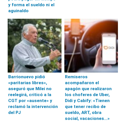
y forma el sueldo ni el
aguinaldo
Barrionuevo pidió
Remiseros
«paritarias libres»,
acompañaron el
aseguró que Milei no
apagón que realizaron
reelegirá, criticó a la
los choferes de Uber,
CGT por «ausente» y
Didi y Cabify: «Tienen
reclamó la intervención
que tener recibo de
del PJ
sueldo, ART, obra
social, vacaciones…»