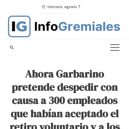
Skip
viernes, agosto 7
to
content
Ahora Garbarino
pretende despedir con
causa a 300 empleados
que habían aceptado el
retiro voluntario y a los