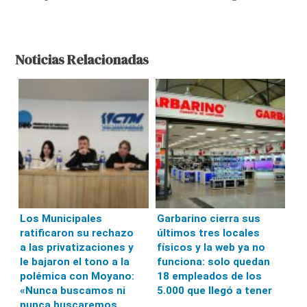
Noticias Relacionadas
Los Municipales
Garbarino cierra sus
ratificaron su rechazo
últimos tres locales
a las privatizaciones y
físicos y la web ya no
le bajaron el tono a la
funciona: solo quedan
polémica con Moyano:
18 empleados de los
«Nunca buscamos ni
5.000 que llegó a tener
nunca buscaremos