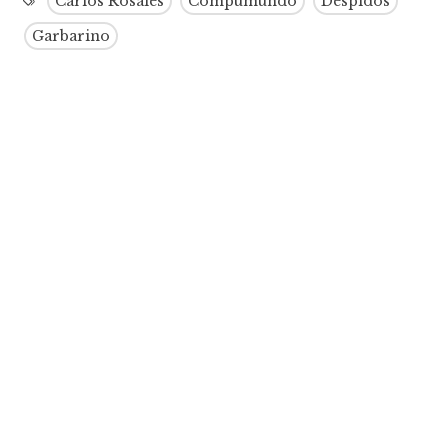
Carlos Rosales
Compumundo
Despidos
Garbarino