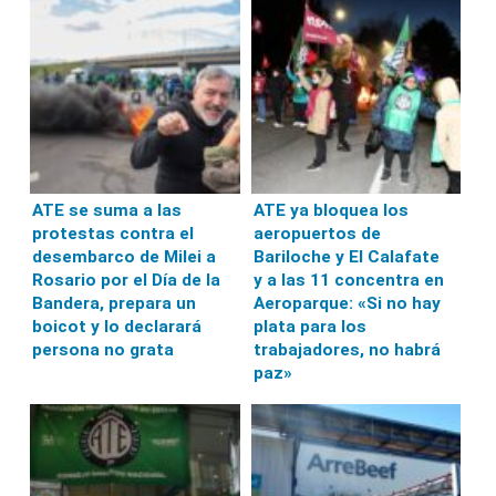
ATE se suma a las
ATE ya bloquea los
protestas contra el
aeropuertos de
desembarco de Milei a
Bariloche y El Calafate
Rosario por el Día de la
y a las 11 concentra en
Bandera, prepara un
Aeroparque: «Si no hay
boicot y lo declarará
plata para los
persona no grata
trabajadores, no habrá
paz»