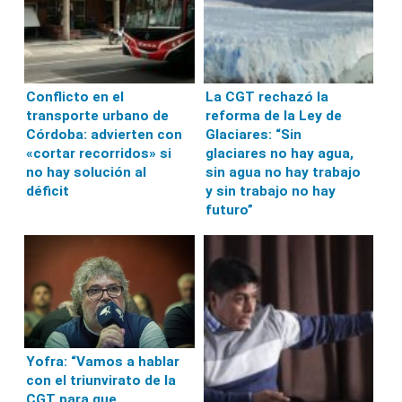
Conflicto en el
La CGT rechazó la
transporte urbano de
reforma de la Ley de
Córdoba: advierten con
Glaciares: “Sin
«cortar recorridos» si
glaciares no hay agua,
no hay solución al
sin agua no hay trabajo
déficit
y sin trabajo no hay
futuro”
Yofra: “Vamos a hablar
con el triunvirato de la
CGT para que