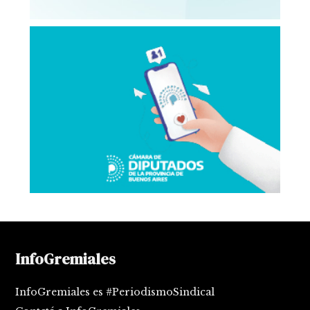
InfoGremiales
InfoGremiales es #PeriodismoSindical