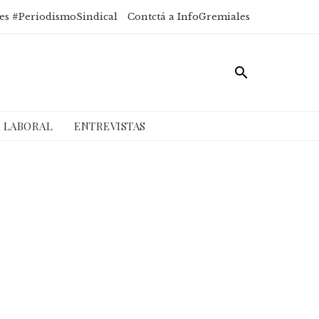
es #PeriodismoSindical
Contctá a InfoGremiales
A LABORAL
ENTREVISTAS