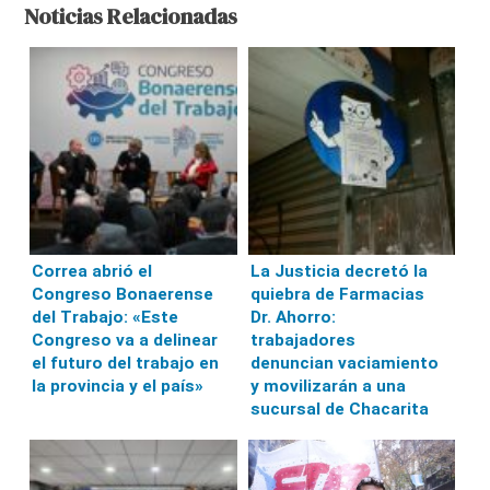
Noticias Relacionadas
Correa abrió el
La Justicia decretó la
Congreso Bonaerense
quiebra de Farmacias
del Trabajo: «Este
Dr. Ahorro:
Congreso va a delinear
trabajadores
el futuro del trabajo en
denuncian vaciamiento
la provincia y el país»
y movilizarán a una
sucursal de Chacarita