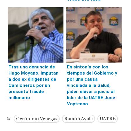
Tras una denuncia de
En sintonía con los
Hugo Moyano, imputan
tiempos del Gobierno y
a dos ex dirigentes de
por una causa
Camioneros por un
vinculada a la Salud,
presunto fraude
piden elevar a juicio al
millonario
líder de la UATRE José
Voytenco
Gerónimo Venegas
Ramón Ayala
UATRE