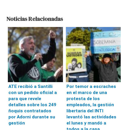
Noticias Relacionadas
ATE recibió a Santilli
Por temor a escraches
con un pedido oficial a
en el marco de una
para que revele
protesta de los
detalles sobre los 249
empleados, la gestión
ñoquis contratados
libertaria del INTI
por Adorni durante su
levantó las actividades
gestión
el lunes y mandó a
todos a la casa