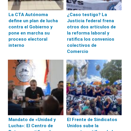
La CTA Autónoma
¿Caso testigo? La
define un plan de lucha
Justicia federal frena
contra el Gobierno y
otros dos artículos de
pone en marcha su
la reforma laboral y
proceso electoral
ratifica los convenios
interno
colectivos de
Comercio
Mandato de «Unidad y
El Frente de Sindicatos
Lucha»: El Centro de
Unidos sube la