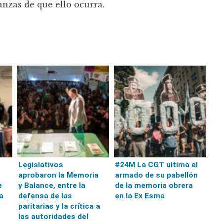
nzas de que ello ocurra.
Legislativos
#24M La CGT ultima el
aprobaron la Memoria
armado de su pabellón
e
y Balance, entre la
de la memoria obrera
a
defensa de las
en la Ex Esma
paritarias y la crítica a
las autoridades del