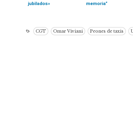
jubilados»
memoria”
CGT
Omar Viviani
Peones de taxis
U