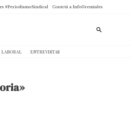
es #PeriodismoSindical
Contctá a InfoGremiales
A LABORAL
ENTREVISTAS
oria»