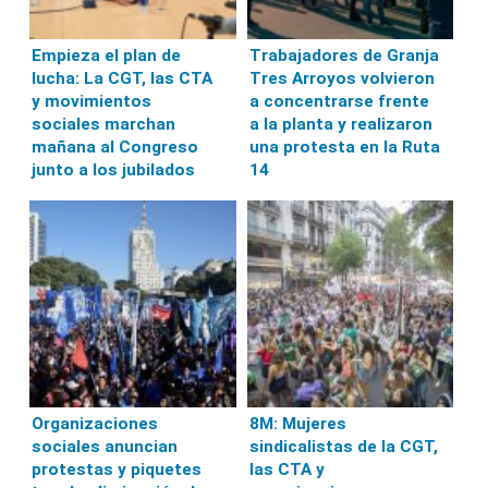
Empieza el plan de
Trabajadores de Granja
lucha: La CGT, las CTA
Tres Arroyos volvieron
y movimientos
a concentrarse frente
sociales marchan
a la planta y realizaron
mañana al Congreso
una protesta en la Ruta
junto a los jubilados
14
Organizaciones
8M: Mujeres
sociales anuncian
sindicalistas de la CGT,
protestas y piquetes
las CTA y