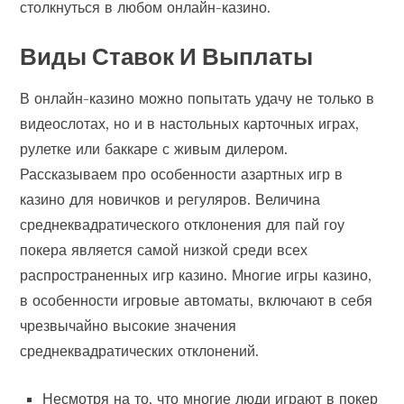
столкнуться в любом онлайн-казино.
Виды Ставок И Выплаты
В онлайн-казино можно попытать удачу не только в
видеослотах, но и в настольных карточных играх,
рулетке или баккаре с живым дилером.
Рассказываем про особенности азартных игр в
казино для новичков и регуляров. Величина
среднеквадратического отклонения для пай гоу
покера является самой низкой среди всех
распространенных игр казино. Многие игры казино,
в особенности игровые автоматы, включают в себя
чрезвычайно высокие значения
среднеквадратических отклонений.
Несмотря на то, что многие люди играют в покер