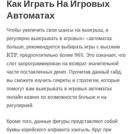
Как Играть На Игровых
Автоматах
Чтобы увеличить свои шансы на выигрыш, и
регулярно выигрывать в игровых» «автоматах
больше, рекомендуется выбирать игры с высоким
RTP, предпочтительно более 96%. Это означает, что
слот запрограммирован на возврат значительной
части поставленных денег. Прочитав данный гайд,
вы сможете изучить секреты и стратегии, которые
помогут вам выигрывать в игровых автоматах
онлайн казино по возможности больше и на
регулярней.
Кроме того, данные фигуры представляют собой
буквы корейского алфавита хангыль. Круг при