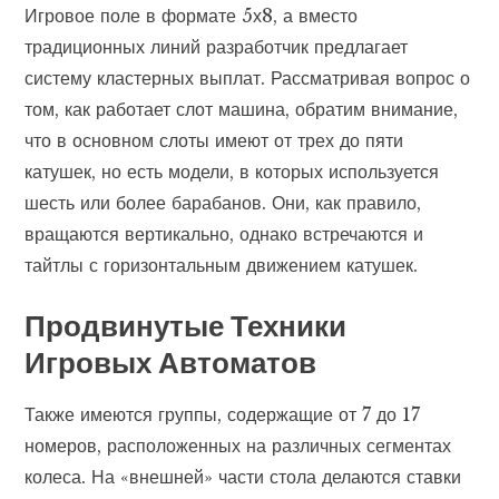
Игровое поле в формате 5х8, а вместо
традиционных линий разработчик предлагает
систему кластерных выплат. Рассматривая вопрос о
том, как работает слот машина, обратим внимание,
что в основном слоты имеют от трех до пяти
катушек, но есть модели, в которых используется
шесть или более барабанов. Они, как правило,
вращаются вертикально, однако встречаются и
тайтлы с горизонтальным движением катушек.
Продвинутые Техники
Игровых Автоматов
Также имеются группы, содержащие от 7 до 17
номеров, расположенных на различных сегментах
колеса. На «внешней» части стола делаются ставки