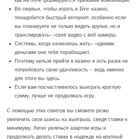
как на поле формируются призовые комбинации.
Во-первых, чтобы играть в live-казино,
понадобится быстрый интернет, особенно если
вы планируете не только видеть крупье, но и
транслировать» «своё видео с веб-камеры.
Системы, когда начинаешь жить» «одними
деньгами они тебя порабощают.
Поэтому нельзя прийти в казино и хоть разок не
попробовать свою удачливость – ведь именно
для этого вы здесь.
Если вам посчастливилось выиграть круглую
сумму, лучше не продолжать игру.
С помощью этих советов вы сможете резко
увеличить свои шансы на выигрыш, сведя ставки к
минимуму. Легко увлечься азартом игры и
продолжать делать ставки в надежде на крупный