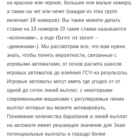
на красное или черное, большие или малые номера,
а также на чет или нечет (каждая из этих групп
включает 18 номеров). Вы также можете делать
ставки на 13 номеров (3 такие ставки называются
«колоннами», а еще three or more –
«дюжинами»). Мы рассмотрим все, что вам нужно
знать, чтобы понять вероятности, связанные с
игровыми автоматами, от основ расчета шансов
игровых автоматов до влияния ГСЧ на результаты.
Игровые автоматы могут иметь где угодно от от
одной до сотен линий выплат, с некоторыми
современными машинами с регулируемые линии
выплат которые вы можете активировать.
Понимание количества барабанов и линий выплат
на автомате имеет решающее значение для Зная
потенциальные выплаты и гораздо более