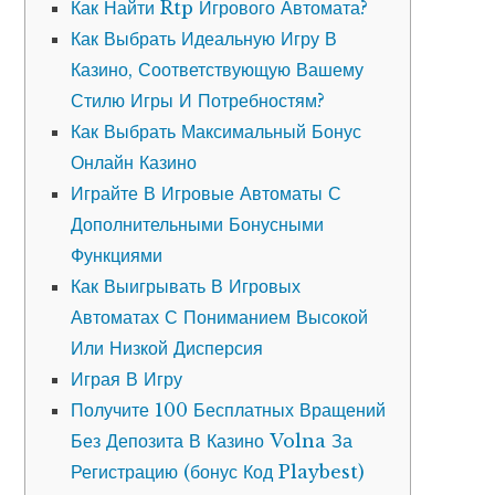
Как Найти Rtp Игрового Автомата?
Как Выбрать Идеальную Игру В
Казино, Соответствующую Вашему
Стилю Игры И Потребностям?
Как Выбрать Максимальный Бонус
Онлайн Казино
Играйте В Игровые Автоматы С
Дополнительными Бонусными
Функциями
Как Выигрывать В Игровых
Автоматах С Пониманием Высокой
Или Низкой Дисперсия
Играя В Игру
Получите 100 Бесплатных Вращений
Без Депозита В Казино Volna За
Регистрацию (бонус Код Playbest)