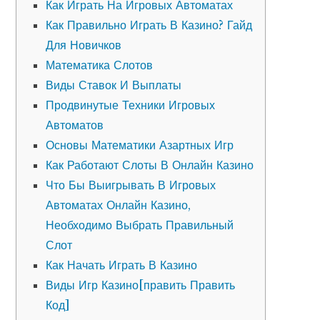
Как Играть На Игровых Автоматах
Как Правильно Играть В Казино? Гайд
Для Новичков
Математика Слотов
Виды Ставок И Выплаты
Продвинутые Техники Игровых
Автоматов
Основы Математики Азартных Игр
Как Работают Слоты В Онлайн Казино
Что Бы Выигрывать В Игровых
Автоматах Онлайн Казино,
Необходимо Выбрать Правильный
Слот
Как Начать Играть В Казино
Виды Игр Казино[править Править
Код]