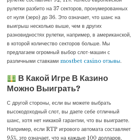
рулетки разбито на 37 секторов, пронумерованных
от нуля (зеро) до 36. Это означает, что шанс на
выигрыш несколько выше, чем в других
разновидностях рулетки, например, в американской,
в которой количество секторов больше. Мы
предлагаем огромный выбор слот-машин с
различными ставками
mostbet casino отзывы
.
В Какой Игре В Казино
Можно Выиграть?
С другой стороны, если вы можете выбрать
высокодоходный слот, вы даете себе отличный
шанс, хотя нет никакой гарантии, что вы выиграете.
Например, если RTP игрового автомата составляет
95%, это означает, что на каждые 100 долларов,