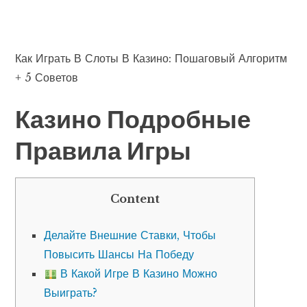
Как Играть В Слоты В Казино: Пошаговый Алгоритм
+ 5 Советов
Казино Подробные
Правила Игры
Content
Делайте Внешние Ставки, Чтобы
Повысить Шансы На Победу
В Какой Игре В Казино Можно
Выиграть?