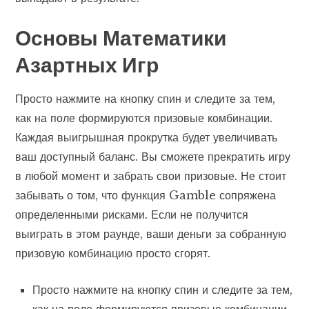
Основы Математики
Азартных Игр
Просто нажмите на кнопку спин и следите за тем,
как на поле формируются призовые комбинации.
Каждая выигрышная прокрутка будет увеличивать
ваш доступный баланс. Вы сможете прекратить игру
в любой момент и забрать свои призовые. Не стоит
забывать о том, что функция Gamble сопряжена
определенными рисками. Если не получится
выиграть в этом раунде, ваши деньги за собранную
призовую комбинацию просто сгорят.
Просто нажмите на кнопку спин и следите за тем,