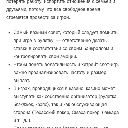
потерять работу, испортить отношения с семьей и
друзьями, потому что все свободное время
стремятся провести за игрой.
Самый важный совет, который следует помнить
при игре в рулетку, — ответственно делать
ставки в соответствии со своим банкроллом и
контролировать свои эмоции.
Чтобы понять волатильность и хитрейт слот-игр,
важно проанализировать частоту и размер
выплат.
В играх, проводящихся в казино, казино может
выступать как собственно организатор (рулетка,
блэкджек, крэпс), так и как обслуживающая
сторона (Техасский покер, Омаха покер, баккара
и т. д. ).