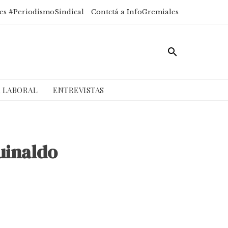
es #PeriodismoSindical
Contctá a InfoGremiales
A LABORAL
ENTREVISTAS
guinaldo