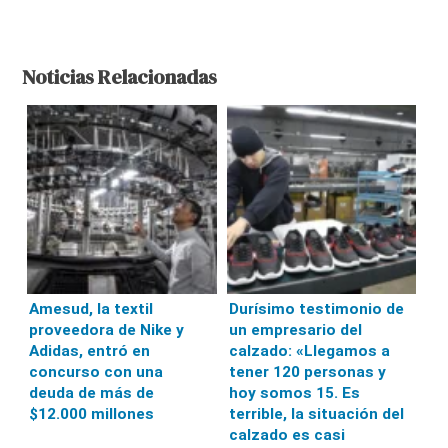
Noticias Relacionadas
Amesud, la textil
Durísimo testimonio de
proveedora de Nike y
un empresario del
Adidas, entró en
calzado: «Llegamos a
concurso con una
tener 120 personas y
deuda de más de
hoy somos 15. Es
$12.000 millones
terrible, la situación del
calzado es casi