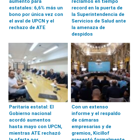
aumento para
reclamos en tiempo
estatales: 6,6% más un
record en la puerta de
bono por única vez con
la Superintendencia de
el aval de UPCN y el
Servicios de Salud ante
rechazo de ATE
la amenaza de
despidos
Paritaria estatal: El
Con un extenso
Gobierno nacional
informe y el respaldo
acordó aumentos
de cámaras
hasta mayo con UPCN,
empresarias y de
mientras ATE rechazó
gremios, Kicillof
la oferta por
presentó formalmente