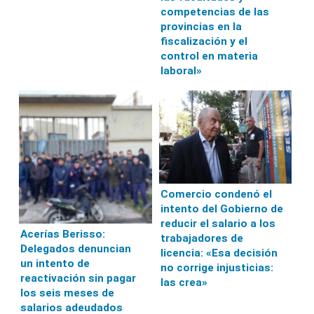
competencias de las
provincias en la
fiscalización y el
control en materia
laboral»
Comercio condenó el
intento del Gobierno de
reducir el salario a los
Acerías Berisso:
trabajadores de
Delegados denuncian
licencia: «Esa decisión
un intento de
no corrige injusticias:
reactivación sin pagar
las crea»
los seis meses de
salarios adeudados