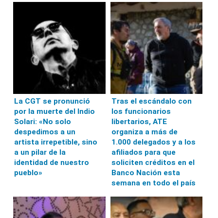
La CGT se pronunció
Tras el escándalo con
por la muerte del Indio
los funcionarios
Solari: «No solo
libertarios, ATE
despedimos a un
organiza a más de
artista irrepetible, sino
1.000 delegados y a los
a un pilar de la
afiliados para que
identidad de nuestro
soliciten créditos en el
pueblo»
Banco Nación esta
semana en todo el país