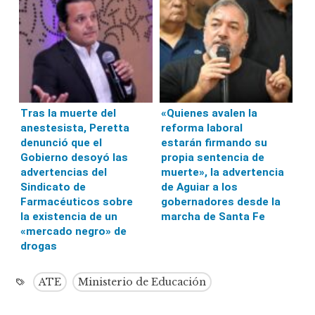
Tras la muerte del
«Quienes avalen la
anestesista, Peretta
reforma laboral
denunció que el
estarán firmando su
Gobierno desoyó las
propia sentencia de
advertencias del
muerte», la advertencia
Sindicato de
de Aguiar a los
Farmacéuticos sobre
gobernadores desde la
la existencia de un
marcha de Santa Fe
«mercado negro» de
drogas
ATE
Ministerio de Educación