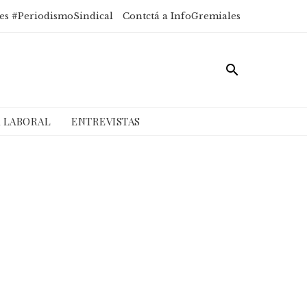
es #PeriodismoSindical
Contctá a InfoGremiales
A LABORAL
ENTREVISTAS