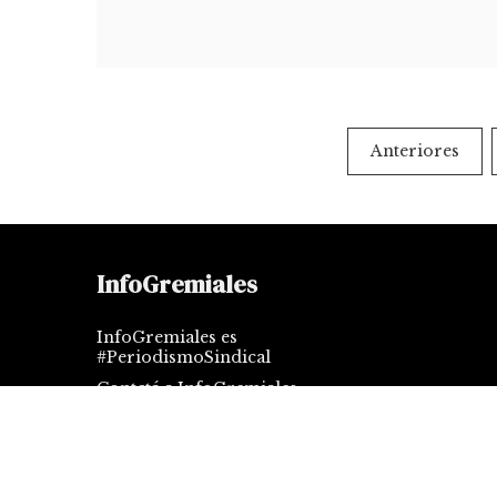
Paginación
Anteriores
de
entradas
InfoGremiales
InfoGremiales es
#PeriodismoSindical
Contctá a InfoGremiales