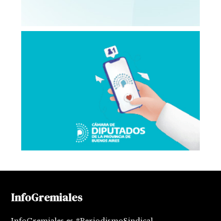
InfoGremiales
InfoGremiales es #PeriodismoSindical