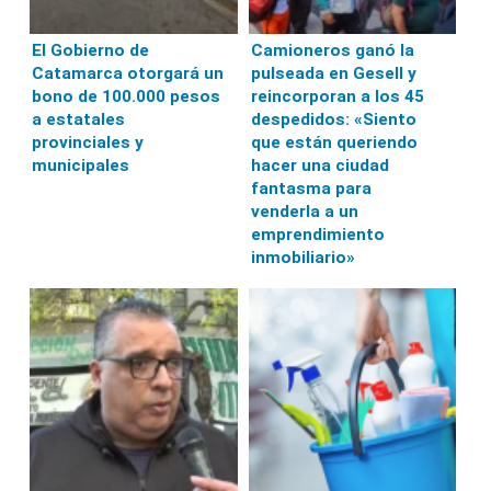
El Gobierno de
Camioneros ganó la
Catamarca otorgará un
pulseada en Gesell y
bono de 100.000 pesos
reincorporan a los 45
a estatales
despedidos: «Siento
provinciales y
que están queriendo
municipales
hacer una ciudad
fantasma para
venderla a un
emprendimiento
inmobiliario»